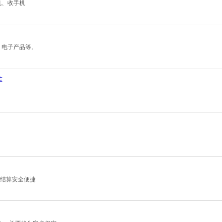
相机、收手机
、电子产品等。
菲
现金结算安全便捷