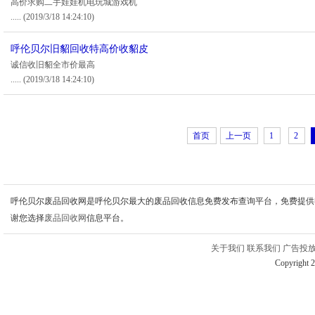
高价求购二手娃娃机电玩城游戏机
.....
(2019/3/18 14:24:10)
呼伦贝尔旧貂回收特高价收貂皮
诚信收旧貂全市价最高
.....
(2019/3/18 14:24:10)
首页
上一页
1
2
呼伦贝尔废品回收网是呼伦贝尔最大的废品回收信息免费发布查询平台，免费提供
谢您选择
废品回收网
信息平台。
关于我们
联系我们
广告投
Copyright 