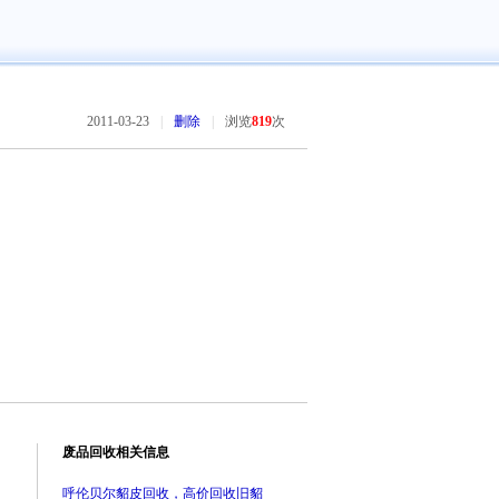
2011-03-23
|
删除
|
浏览
819
次
废品回收相关信息
呼伦贝尔貂皮回收，高价回收旧貂