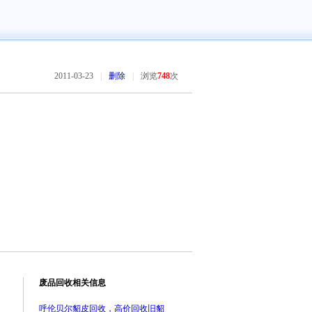
2011-03-23
|
删除
|
浏览
748
次
废品回收相关信息
呼伦贝尔貂皮回收，高价回收旧貂