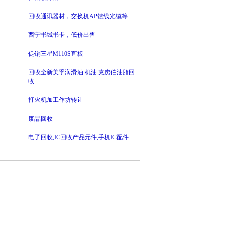
回收通讯器材，交换机AP馈线光缆等
西宁书城书卡，低价出售
促销三星M110S直板
回收全新美孚润滑油 机油 克虏伯油脂回
收
打火机加工作坊转让
废品回收
电子回收,IC回收产品元件,手机IC配件