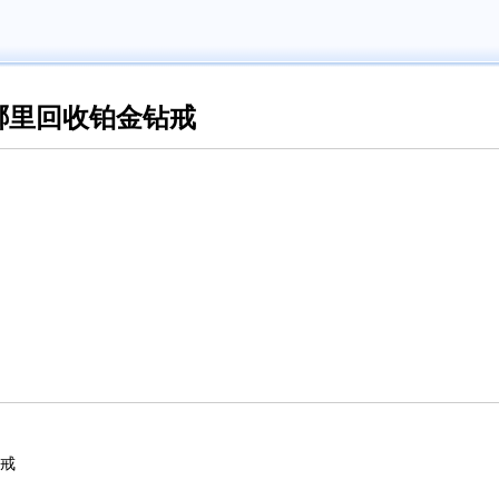
哪里回收铂金钻戒
钻戒