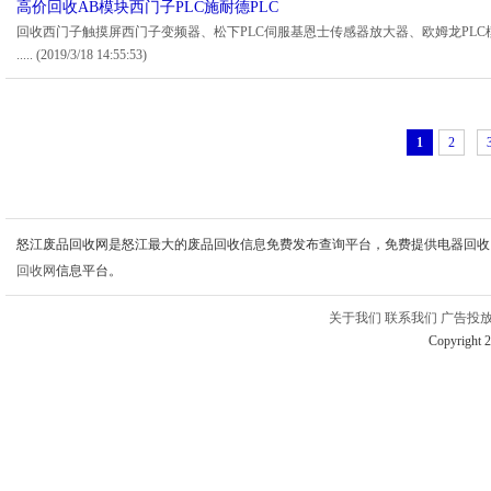
高价回收AB模块西门子PLC施耐德PLC
回收西门子触摸屏西门子变频器、松下PLC伺服基恩士传感器放大器、欧姆龙PLC
.....
(2019/3/18 14:55:53)
1
2
怒江废品回收网是怒江最大的废品回收信息免费发布查询平台，免费提供电器回收
回收网
信息平台。
关于我们
联系我们
广告投
Copyright 