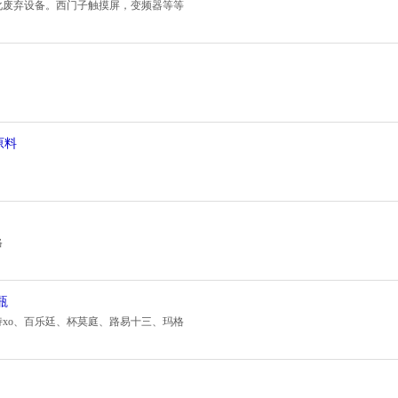
化废弃设备。西门子触摸屏，变频器等等
原料
格
瓶
xo、百乐廷、杯莫庭、路易十三、玛格