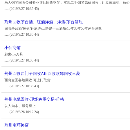
乐人钢琴回收公司专业评估回收钢琴，实现二手钢琴高价回收，让卖家满意、放心
.....
(2019/3/27 10:35:45)
荆州回收茅台酒、红酒洋酒、洋酒/茅台酒瓶
回收茅台酒/拉菲/轩尼诗xo/路易十三酒瓶/15年30年50年茅台酒瓶
.....
(2019/3/27 10:35:44)
小仙商铺
邪鬼cos刀具
.....
(2019/3/27 10:35:44)
荆州回收西门子回收AB 回收欧姆回收三菱
面向全国各地回收 可上门取货
.....
(2019/3/27 10:35:43)
荆州电缆回收-现场称重交易-价格
以人为本、服务至上
.....
(2019/3/26 10:12:24)
荆州南环路店