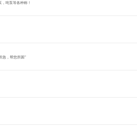
泵，吨泵等各种称！
所急，帮您所困”