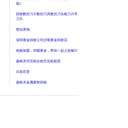
临)
回收数控刀片数控刀具数控刀头铣刀片车
刀片..
悠仙美地
深圳黄金回收公司沙尾黄金回收店
收购加盟，华圆黄金，带你一起入驻银行
嘉峪关空压机出租空压机租赁
日杂百货
嘉峪关金属废铁回收