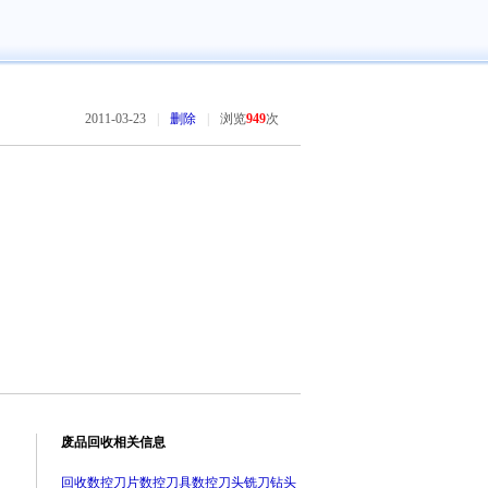
2011-03-23
|
删除
|
浏览
949
次
废品回收相关信息
回收数控刀片数控刀具数控刀头铣刀钻头