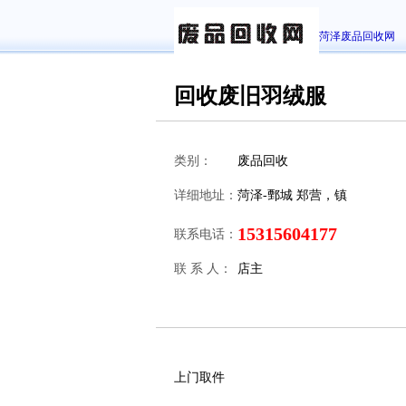
菏泽废品回收网
回收废旧羽绒服
类别：
废品回收
详细地址：
菏泽-鄄城 郑营，镇
15315604177
联系电话：
联 系 人：
店主
上门取件