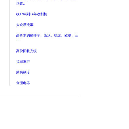
丝锥..
收12年到14年收割机
大众摩托车
高价求购搅拌车、豪沃、德龙、欧曼、三
一
高价回收光缆
福田车行
荣兴制冷
金潇电器