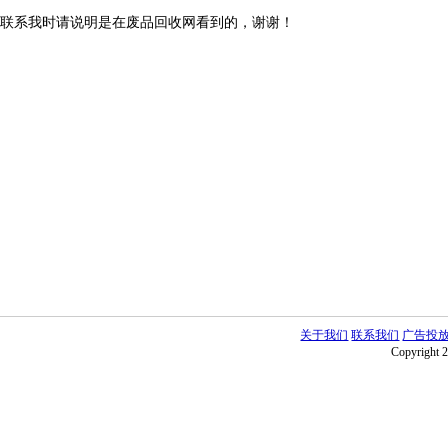
联系我时请说明是在废品回收网看到的，谢谢！
关于我们
联系我们
广告投
Copyright 