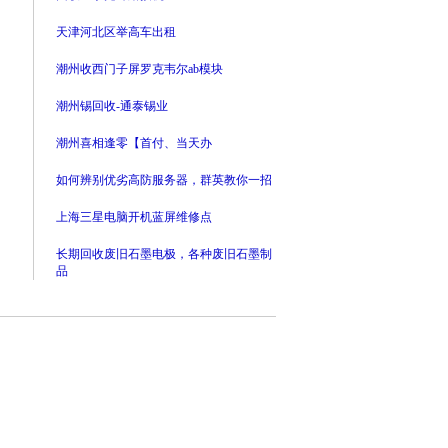
天津河北区举高车出租
潮州收西门子屏罗克韦尔ab模块
潮州锡回收-通泰锡业
潮州喜相逢零【首付、当天办
如何辨别优劣高防服务器，群英教你一招
上海三星电脑开机蓝屏维修点
长期回收废旧石墨电极，各种废旧石墨制
品