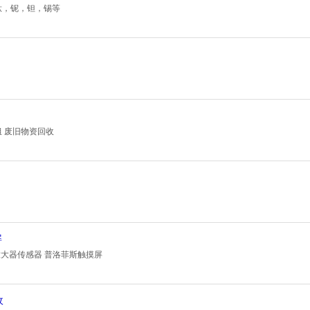
钛，铌，钽，锡等
组 废旧物资回收
屏
纤放大器传感器 普洛菲斯触摸屏
收