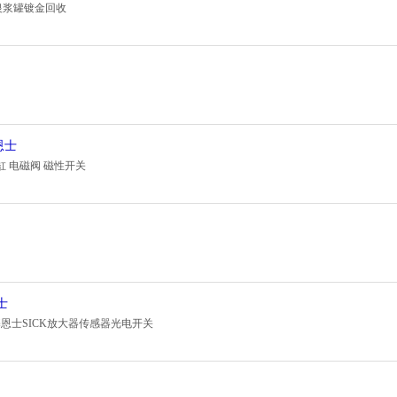
银浆罐镀金回收
恩士
气缸 电磁阀 磁性开关
士
恩士SICK放大器传感器光电开关