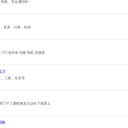
，电瓶，等金属回收
金，金条，白银，钻戒
CPU温控器 伺服 电机 变频器
铣刀
盘，三菱，住友等
感器西门子三菱欧姆龙台达松下基恩士
回收